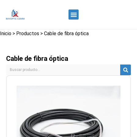
Quiénes somos
Control de calidad
Contacte con nosotros
Inicio
>
Productos
>
Cable de fibra óptica
Cable de fibra óptica