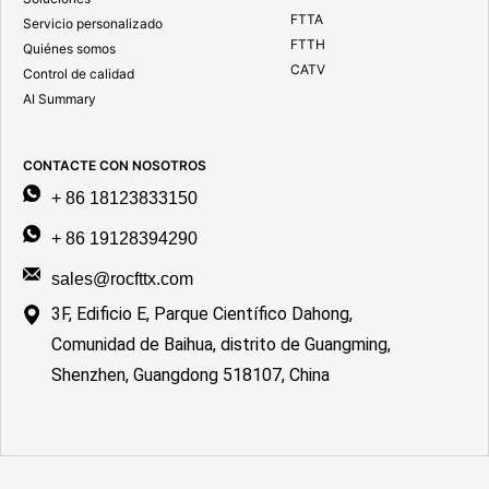
FTTA
Servicio personalizado
FTTH
Quiénes somos
CATV
Control de calidad
AI Summary
CONTACTE CON NOSOTROS
+ 86 18123833150
+ 86 19128394290
sales@rocfttx.com
3F, Edificio E, Parque Científico Dahong,
Comunidad de Baihua, distrito de Guangming,
Shenzhen, Guangdong 518107, China