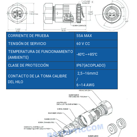
CORRIENTE DE PRUEBA
55A MAX
TENSIÓN DE SERVICIO
60 V CC
TEMPERATURA DE FUNCIONAMIENTO
-40℃~+85℃
(AMBIENTE)
CLASE DE PROTECCIÓN
IP67(ACOPLADO)
2,5~16mm2
CONTACTO DE LA TOMA CALIBRE
/
DEL HILO
6~14 AWG