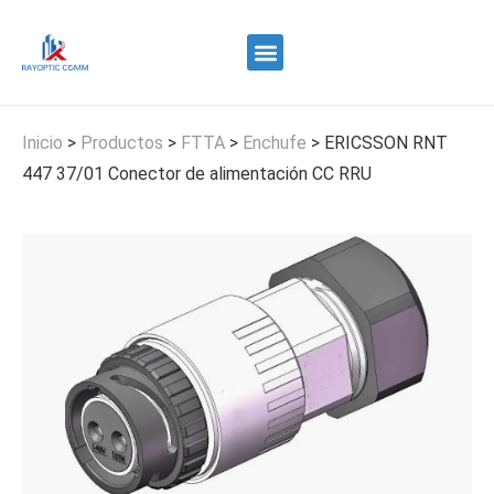
Quiénes somos
Control de calidad
Contacte con nosotros
Inicio
>
Productos
>
FTTA
>
Enchufe
>
ERICSSON RNT
447 37/01 Conector de alimentación CC RRU