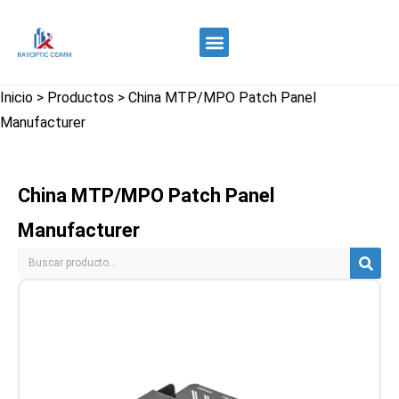
Quiénes somos
Control de calidad
Contacte con nosotros
Inicio
>
Productos
>
China MTP/MPO Patch Panel
Manufacturer
China MTP/MPO Patch Panel
Manufacturer