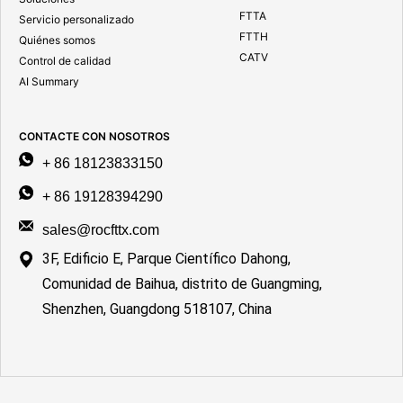
FTTA
Servicio personalizado
FTTH
Quiénes somos
CATV
Control de calidad
AI Summary
CONTACTE CON NOSOTROS
+ 86 18123833150
+ 86 19128394290
sales@rocfttx.com
3F, Edificio E, Parque Científico Dahong,
Comunidad de Baihua, distrito de Guangming,
Shenzhen, Guangdong 518107, China