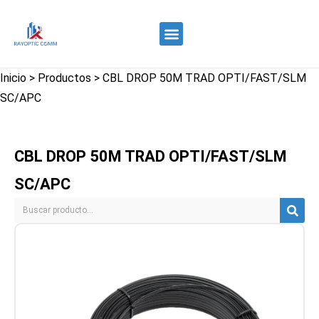
Quiénes somos
Control de calidad
Contacte con nosotros
Inicio
>
Productos
>
CBL DROP 50M TRAD OPTI/FAST/SLM
SC/APC
CBL DROP 50M TRAD OPTI/FAST/SLM
SC/APC