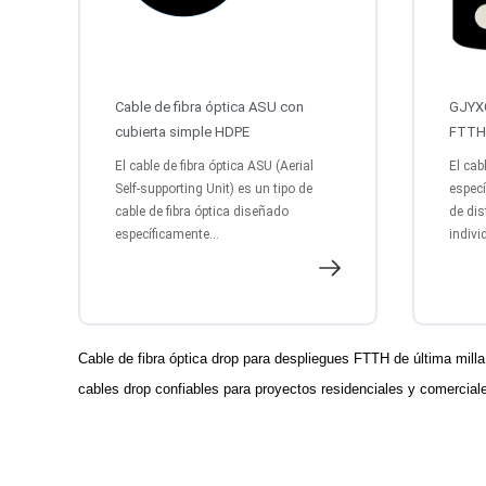
Cable de fibra óptica ASU con
GJYXC
cubierta simple HDPE
FTTH 
El cable de fibra óptica ASU (Aerial
El cab
Self-supporting Unit) es un tipo de
especí
cable de fibra óptica diseñado
de dis
específicamente...
indivi
Cable de fibra óptica drop para despliegues FTTH de última milla: 
cables drop confiables para proyectos residenciales y comercial