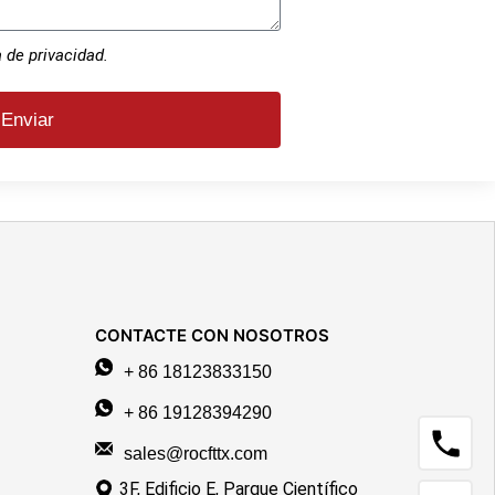
a de privacidad.
Enviar
CONTACTE CON NOSOTROS
+ 86 18123833150
+ 86 19128394290
sales@rocfttx.com
3F, Edificio E, Parque Científico