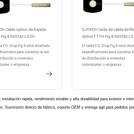
H Cable óptico de bajada
GJYXCH Caída de cable de fib
Fig 8 G657A2 LSZH
óptica FTTH Fig 8 G657A2 L
le F.O. Drop Fig 8 está diseñado
El cable F.O. Drop Fig 8 está di
ficamente para conectar la red
específicamente para conectar l
tribución a viviendas
de distribución a viviendas
duales o empresas...
individuales o empresas...
instalación rápida, rendimiento estable y alta durabilidad para exterior e inter
es. Suministro directo de fábrica, soporte OEM y entrega ágil para pedidos p