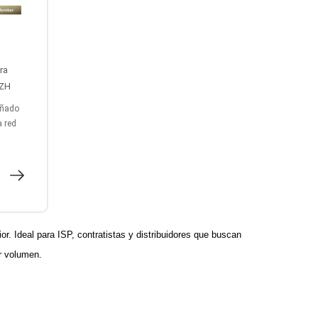
ra
SZH
señado
a red
ior. Ideal para ISP, contratistas y distribuidores que buscan
or volumen.