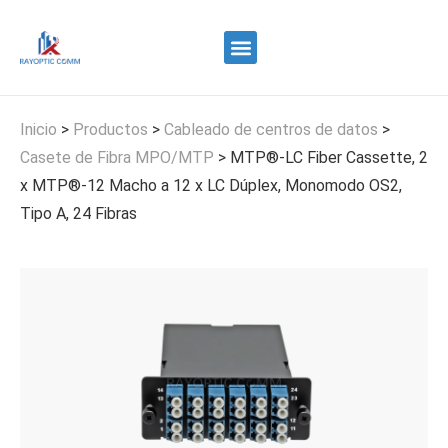
Quiénes somos
Control de calidad
Contacte con nosotros
Inicio
>
Productos
>
Cableado de centros de datos
>
Casete de Fibra MPO/MTP
>
MTP®-LC Fiber Cassette, 2
x MTP®-12 Macho a 12 x LC Dúplex, Monomodo OS2,
Tipo A, 24 Fibras