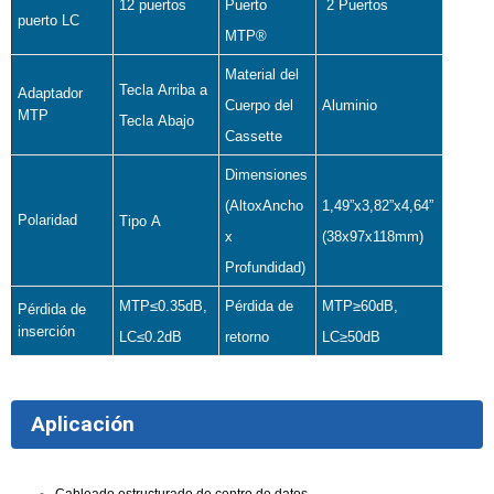
12 puertos
Puerto
2 Puertos
puerto LC
MTP®
Material del
Tecla Arriba a
Adaptador
Cuerpo del
Aluminio
MTP
Tecla Abajo
Cassette
Dimensiones
(AltoxAncho
1,49”x3,82”x4,64”
Polaridad
Tipo A
x
(38x97x118mm)
Profundidad)
MTP≤0.35dB,
Pérdida de
MTP≥60dB,
Pérdida de
inserción
LC≤0.2dB
retorno
LC≥50dB
Aplicación
Cableado estructurado de centro de datos